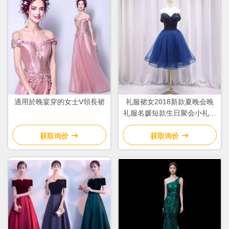
適用於晚宴穿的女士V領長裙
礼服裙女2018新款夏晚会晚
礼服名媛短款生日聚会小礼服
连衣裙7385
获取询价
获取询价