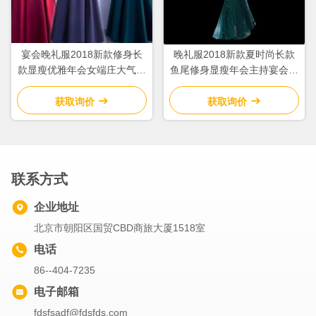
宴会晚礼服2018新款修身长
晚礼服2018新款夏时尚长款
款显瘦优雅年会女端庄大气气
鱼尾修身显瘦年会主持宴会走
质名媛长裙
秀改良旗袍
获取询价
获取询价
联系方式
企业地址
北京市朝阳区国贸CBD商旅大厦1518室
电话
86--404-7235
电子邮箱
fdsfsadf@fdsfds.com