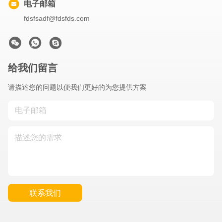
电子邮箱
fdsfsadf@fdsfds.com
给我们留言
请描述您的问题以便我们更好的为您提供方案
联系我们