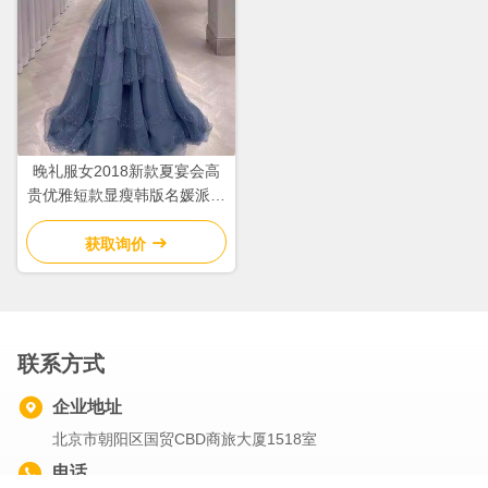
晚礼服女2018新款夏宴会高
贵优雅短款显瘦韩版名媛派对
聚会连衣裙
获取询价
联系方式
企业地址
北京市朝阳区国贸CBD商旅大厦1518室
电话