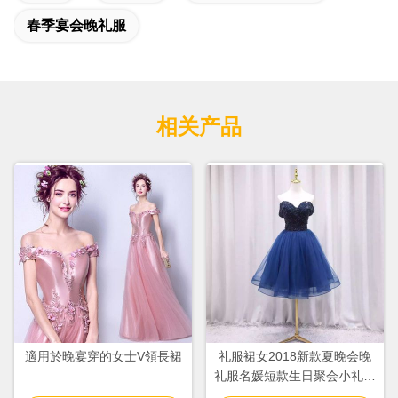
春季宴会晚礼服
相关产品
適用於晚宴穿的女士V領長裙
礼服裙女2018新款夏晚会晚
礼服名媛短款生日聚会小礼服
连衣裙7385