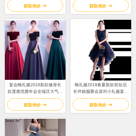
获取询价
获取询价
宴会晚礼服2018新款修身长
晚礼服2018春夏新款前短后
款显瘦优雅年会女端庄大气气
长伴娘服聚会派对小礼服宴会
质名媛长裙
蕾丝连衣裙
获取询价
获取询价