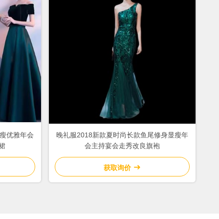
显瘦优雅年会
晚礼服2018新款夏时尚长款鱼尾修身显瘦年
裙
会主持宴会走秀改良旗袍
获取询价