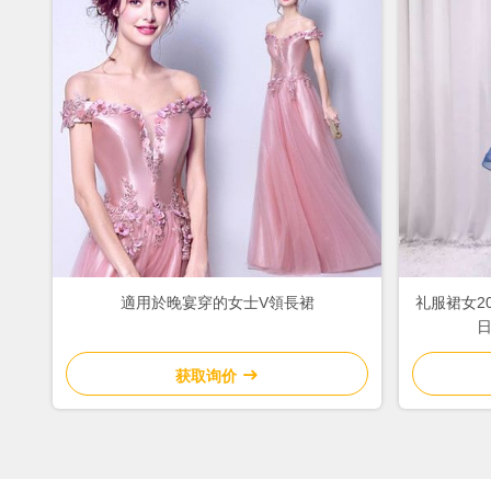
適用於晚宴穿的女士V領長裙
礼服裙女2
日
获取询价