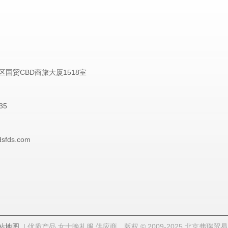
国贸CBD商旅大厦1518室
35
dsfds.com
站地图
| 优质产品 女士晚礼服 供应商。版权 © 2009-2025 北京弗瑞贸