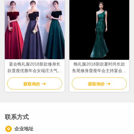
宴会晚礼服2018新款修身长
晚礼服2018新款夏时尚长款
款显瘦优雅年会女端庄大气气
鱼尾修身显瘦年会主持宴会走
质名媛长裙
秀改良旗袍
获取询价
获取询价
联系方式
企业地址