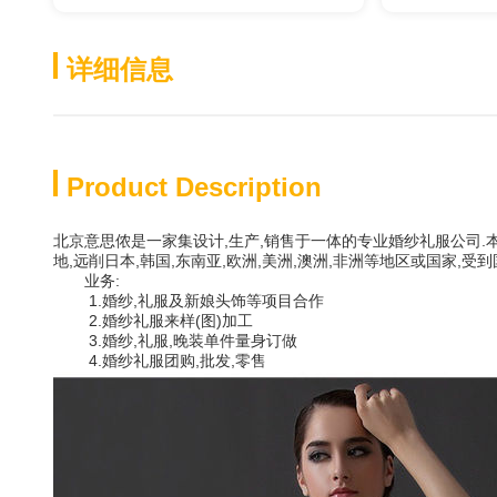
详细信息
Product Description
北京意思侬是一家集设计,生产,销售于一体的专业婚纱礼服公司.本
地,远削日本,韩国,东南亚,欧洲,美洲,澳洲,非洲等地区或国家,受
业务:
1.婚纱,礼服及新娘头饰等项目合作
2.婚纱礼服来样(图)加工
3.婚纱,礼服,晚装单件量身订做
4.婚纱礼服团购,批发,零售