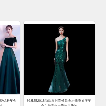
显瘦优雅年会
晚礼服2018新款夏时尚长款鱼尾修身显瘦年
裙
会主持宴会走秀改良旗袍