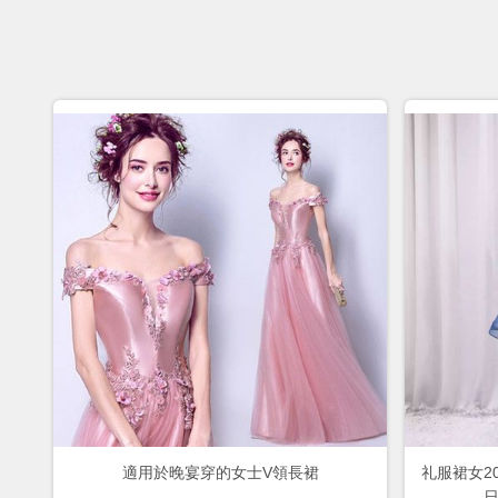
適用於晚宴穿的女士V領長裙
礼服裙女2
日