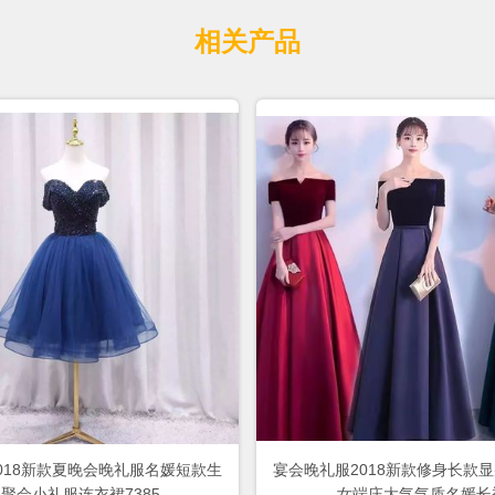
相关产品
018新款夏晚会晚礼服名媛短款生
宴会晚礼服2018新款修身长款
聚会小礼服连衣裙7385
女端庄大气气质名媛长