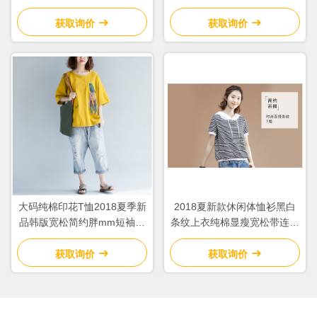
短袖T恤女
上衣
获取询价
获取询价
大码纯棉印花T恤2018夏季新
2018夏新款休闲体恤衫黑白
品韩版宽松简约胖mm短袖上
条纹上衣纯棉显瘦宽松带连帽
衣女
短袖T恤女
获取询价
获取询价