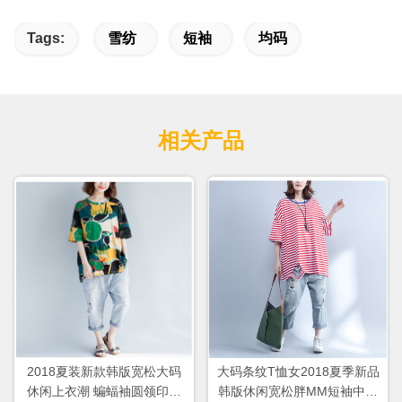
Tags:
雪纺
短袖
均码
相关产品
2018夏装新款韩版宽松大码
大码条纹T恤女2018夏季新品
休闲上衣潮 蝙蝠袖圆领印花
韩版休闲宽松胖MM短袖中长