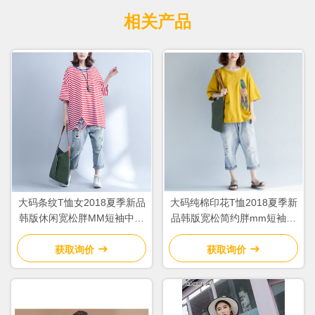
相关产品
大码条纹T恤女2018夏季新品
大码纯棉印花T恤2018夏季新
韩版休闲宽松胖MM短袖中长
品韩版宽松简约胖mm短袖上
上衣
衣女
获取询价
获取询价