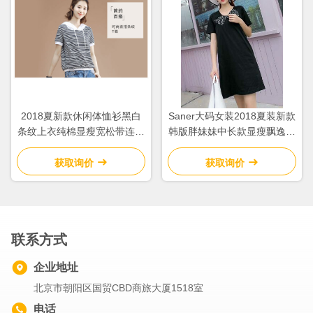
2018夏新款休闲体恤衫黑白
Saner大码女装2018夏装新款
条纹上衣纯棉显瘦宽松带连帽
韩版胖妹妹中长款显瘦飘逸雪
短袖T恤女
纺连衣裙
获取询价
获取询价
联系方式
企业地址
北京市朝阳区国贸CBD商旅大厦1518室
电话