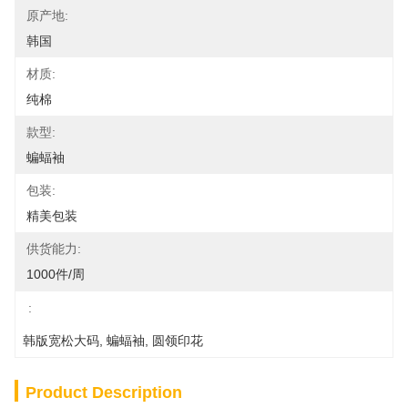
原产地:
韩国
材质:
纯棉
款型:
蝙蝠袖
包装:
精美包装
供货能力:
1000件/周
:
韩版宽松大码
, 
蝙蝠袖
, 
圆领印花
Product Description