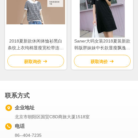
2018夏新款休闲体恤衫黑白
Saner大码女装2018夏装新款
条纹上衣纯棉显瘦宽松带连帽
韩版胖妹妹中长款显瘦飘逸雪
短袖T恤女
纺连衣裙
获取询价
获取询价
联系方式
企业地址
北京市朝阳区国贸CBD商旅大厦1518室
电话
86--404-7235