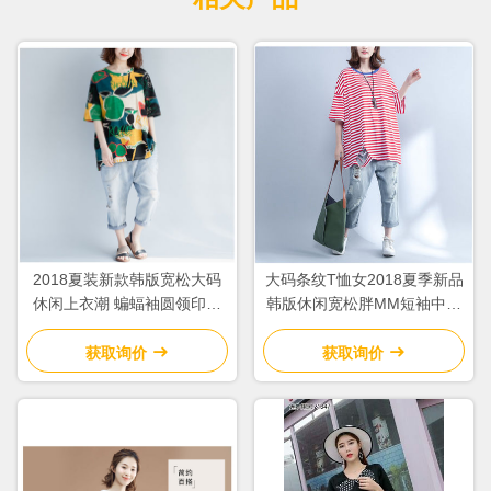
2018夏装新款韩版宽松大码
大码条纹T恤女2018夏季新品
休闲上衣潮 蝙蝠袖圆领印花
韩版休闲宽松胖MM短袖中长
短袖T恤女
上衣
获取询价
获取询价