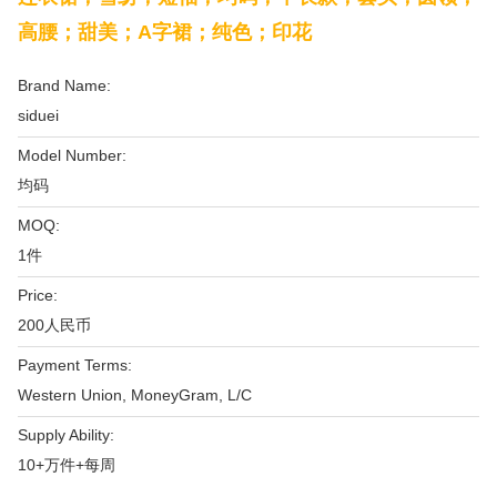
高腰；甜美；A字裙；纯色；印花
Brand Name:
siduei
Model Number:
均码
MOQ:
1件
Price:
200人民币
Payment Terms:
Western Union, MoneyGram, L/C
Supply Ability:
10+万件+每周