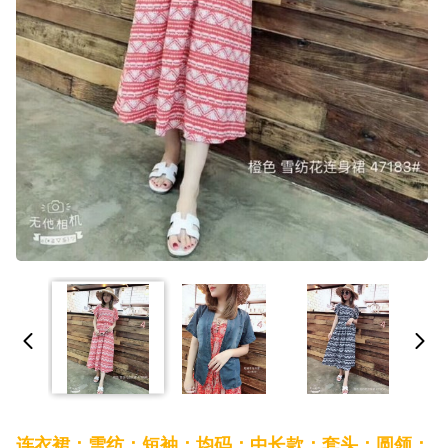
连衣裙；雪纺；短袖；均码；中长款；套头；圆领；