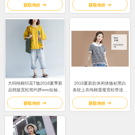
获取询价
获取询价
大码纯棉印花T恤2018夏季新
2018夏新款休闲体恤衫黑白
品韩版宽松简约胖mm短袖上
条纹上衣纯棉显瘦宽松带连帽
衣女
短袖T恤女
获取询价
获取询价