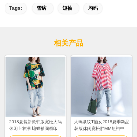
Tags:
雪纺
短袖
均码
相关产品
2018夏装新款韩版宽松大码
大码条纹T恤女2018夏季新品
休闲上衣潮 蝙蝠袖圆领印花
韩版休闲宽松胖MM短袖中长
短袖T恤女
上衣