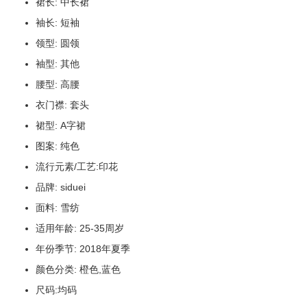
裙长: 中长裙
袖长: 短袖
领型: 圆领
袖型: 其他
腰型: 高腰
衣门襟: 套头
裙型: A字裙
图案: 纯色
流行元素/工艺:印花
品牌: siduei
面料: 雪纺
适用年龄: 25-35周岁
年份季节: 2018年夏季
颜色分类: 橙色,蓝色
尺码:均码